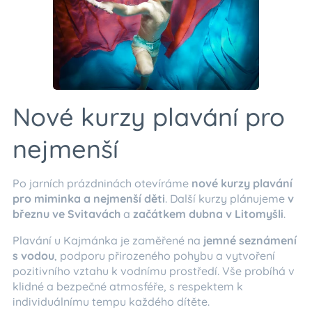
Nové kurzy plavání pro
nejmenší
Po jarních prázdninách otevíráme
nové kurzy plavání
pro miminka a nejmenší děti
. Další kurzy plánujeme
v
březnu ve Svitavách
a
začátkem dubna v Litomyšli
.
Plavání u Kajmánka je zaměřené na
jemné seznámení
s vodou
, podporu přirozeného pohybu a vytvoření
pozitivního vztahu k vodnímu prostředí. Vše probíhá v
klidné a bezpečné atmosféře, s respektem k
individuálnímu tempu každého dítěte.