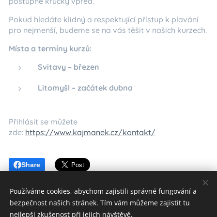
postupné krůčky vpřed.
Pokud hledáte klidný a respektující přístup k plavání
pro nejmenší, budeme se na vás těšit v našich kurzech.
Místa a termíny kurzů:
Svitavy – březen
Litomyšl – začátek dubna
Přihlásit se můžete
zde:
https://www.kajmanek.cz/kontakt/
Share
Používáme cookies, abychom zajistili správné fungování a
bezpečnost našich stránek. Tím vám můžeme zajistit tu
nejlepší zkušenost při jejich návštěvě.